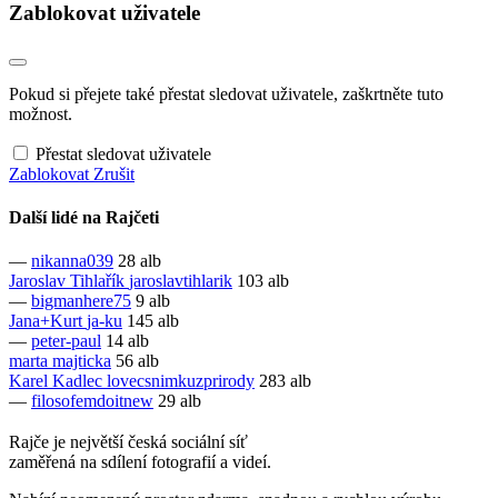
Zablokovat uživatele
Pokud si přejete také přestat sledovat uživatele, zaškrtněte tuto
možnost.
Přestat sledovat uživatele
Zablokovat
Zrušit
Další lidé na Rajčeti
—
nikanna039
28 alb
Jaroslav Tihlařík
jaroslavtihlarik
103 alb
—
bigmanhere75
9 alb
Jana+Kurt
ja-ku
145 alb
—
peter-paul
14 alb
marta
majticka
56 alb
Karel Kadlec
lovecsnimkuzprirody
283 alb
—
filosofemdoitnew
29 alb
Rajče je největší česká sociální síť
zaměřená na sdílení fotografií a videí.