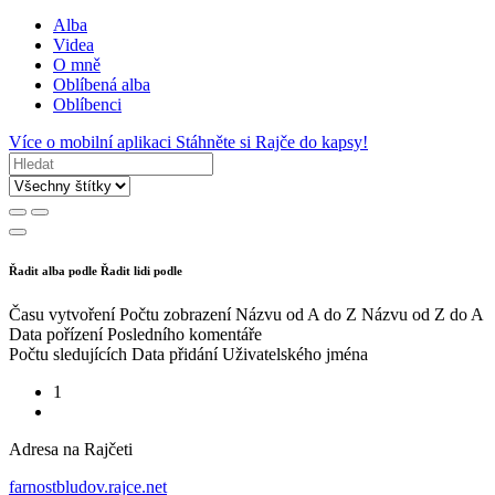
Alba
Videa
O mně
Oblíbená alba
Oblíbenci
Více o mobilní aplikaci
Stáhněte si Rajče do kapsy!
Řadit alba podle
Řadit lidi podle
Času vytvoření
Počtu zobrazení
Názvu od A do Z
Názvu od Z do A
Data pořízení
Posledního komentáře
Počtu sledujících
Data přidání
Uživatelského jména
1
Adresa na Rajčeti
farnostbludov.rajce.net