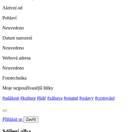
Aktivní od
Pohlaví
Neuvedeno
Datum narození
Neuvedeno
Webová adresa
Neuvedeno
Fototechnika
Moje nejpoužívanější štítky
#události
#kultura
#lidé
#zábava
#ostatní
#oslavy
#cestování
Přihlásit se
Zavřít
Sdílení alba