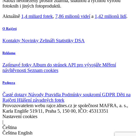
Nabízí neomezený prostor zdarma, snadnou a rychlou výrobu
fotoknih i jiných fotoproduktů.
Aktuálně
1,4 miliard fotek
,
7,86 milionů videí
a
1,42 milionů lidí
.
O Rajčeti
Kontakty
Novinky
Zelináři
Statistiky DSA
Reklama
Zajímavé fotky
Album do stránek
API pro vývojáře
Měření
návštěvnosti
Seznam cookies
Podpora
Časté dotazy
Návody
Pravidla
Podmínky soukromí
GDPR
Děti na
Rajčeti
Hlášení závadných fotek
Provozovatelem webu rajce.idnes.cz je společnost MAFRA, a. s.,
Karla Engliše 519/11, Praha 5, 150 00, IČO: 45313351
Nastavení cookies
|
Čeština
Čeština
English